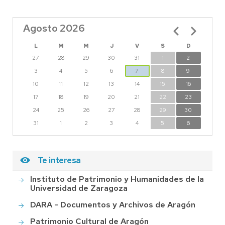
Agosto 2026
Paginación
L
M
M
J
V
S
D
27
28
29
30
31
1
2
3
4
5
6
7
8
9
10
11
12
13
14
15
16
17
18
19
20
21
22
23
24
25
26
27
28
29
30
31
1
2
3
4
5
6
Te interesa
Instituto de Patrimonio y Humanidades de la
Universidad de Zaragoza
DARA - Documentos y Archivos de Aragón
Patrimonio Cultural de Aragón