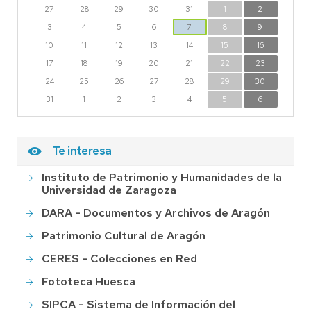
27
28
29
30
31
1
2
3
4
5
6
7
8
9
10
11
12
13
14
15
16
17
18
19
20
21
22
23
24
25
26
27
28
29
30
31
1
2
3
4
5
6
Te interesa
Instituto de Patrimonio y Humanidades de la
Universidad de Zaragoza
DARA - Documentos y Archivos de Aragón
Patrimonio Cultural de Aragón
CERES - Colecciones en Red
Fototeca Huesca
SIPCA - Sistema de Información del