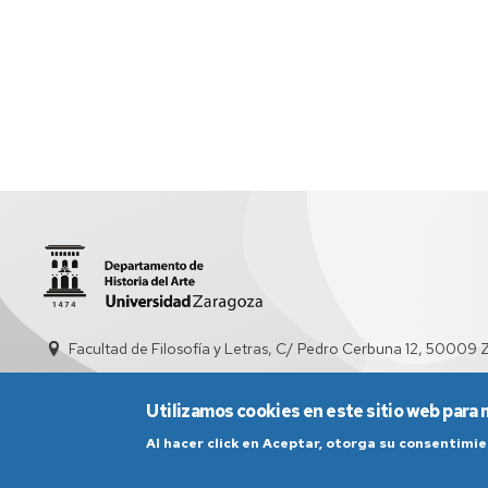
DEL
DEL
ARTE
ARTE
JAPONÉS
EN
ESPAÑA
Facultad de Filosofía y Letras, C/ Pedro Cerbuna 12, 50009
Utilizamos cookies en este sitio web para 
Al hacer click en Aceptar, otorga su consentim