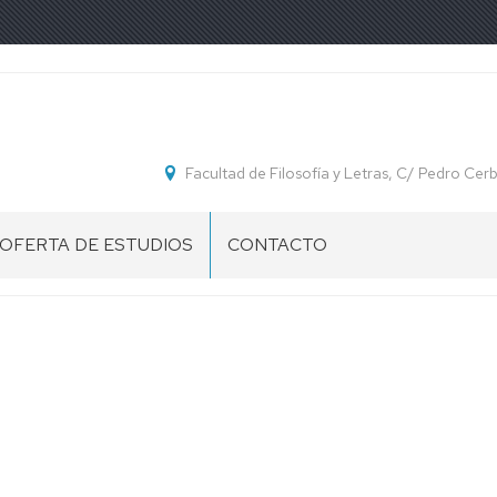
Facultad de Filosofía y Letras, C/ Pedro C
OFERTA DE ESTUDIOS
CONTACTO
GRADO
EN
HISTORIA
DEL
ARTE
MÁSTER
EN
ESTUDIOS
AVANZADOS