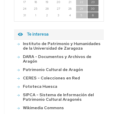
17
18
19
20
21
22
23
24
25
26
27
28
29
30
31
1
2
3
4
5
6
Te interesa
Instituto de Patrimonio y Humanidades
de la Universidad de Zaragoza
DARA - Documentos y Archivos de
Aragón
Patrimonio Cultural de Aragón
CERES - Colecciones en Red
Fototeca Huesca
SIPCA - Sistema de Información del
Patrimonio Cultural Aragonés
Wikimedia Commons